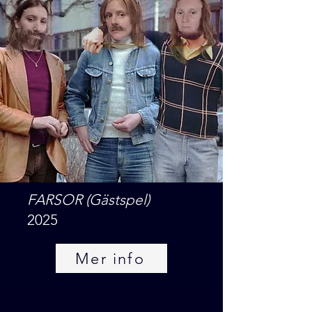
FARSOR (Gästspel)
2025
Mer info