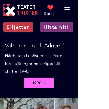
TEATER
TRIXTER
Donera
Biljetter
Hitta hit!
Välkommen till Arkivet!
Här hittar du nästan alla Trixters
föreställningar hela vägen till
starten 1990!
1990