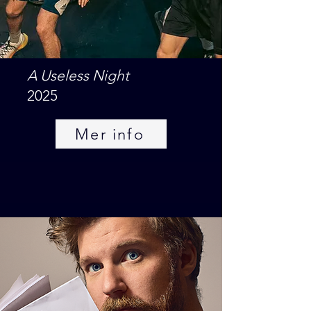
A Useless Night
2025
Mer info