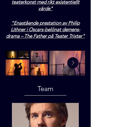
teaterkonst med rikt existentiellt
värde"
"Enastående prestation av Philip
Lithner i Oscars-belönat demens-
drama – The Father på Teater Trixter"
Team