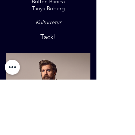
Britten Banica
Tanya Boberg
Kulturretur
Tack!