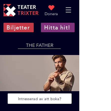
TEATER
TRIXTER
Donera
Biljetter
Hitta hit!
THE FATHER
Intresserad av att boka?