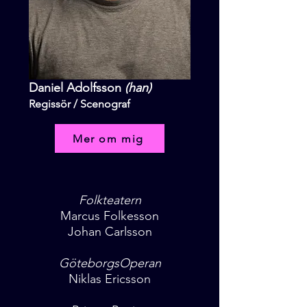
Daniel Adolfsson
(han)
Regissör / Scenograf
Mer om mig
Folkteatern
Marcus Folkesson
Johan Carlsson
GöteborgsOperan
Niklas Ericsson