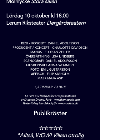
Mölnlycke
Stora salen
Lördag 10 oktober kl 18.00
Lerum Riksteater
Dergårdsteatern
REGI / KONCEPT
DANIEL ADOLFSSON
PRODUCENT / KONCEPT
CHARLOTTE DAVIDSON
MANUS FLORIAN ZELLER
ÖVERSÄTTNING LISA LINDBERG
SCENOGRAFI
DANIEL ADOLFSSON
LJUSKONSULT ANNA WEMMERT
FOTO EMIL GUSTAFSSON
AFFISCH
FILIP SIGHOLM
MASK MAJA ASP
1,5 TIMMAR EJ PAUS
Le Pere av Florian Zeller är representerad
av l’Agence Drama, Paris -
www.dramaparis.com
Teaterförlag: Nordiska ApS -
www.nordiska.dk
Publikröster
☆☆☆☆☆
"Alltså, WOW! Vilken otrolig