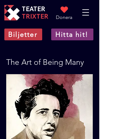
TEATER
TRIXTER
Donera
Biljetter
Hitta hit!
The Art of Being Many