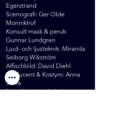
Egerstrand
Scenografi: Ger Olde
Monnikhof
Konsult mask & peruk:
Gunnar Lundgren
Ljud- och ljusteknik: Miranda
Seiborg Wikström
Affischbild:
David Diehl
Producent & Kostym: Anna
Sefve
Pressfoto: Ines Sebalj