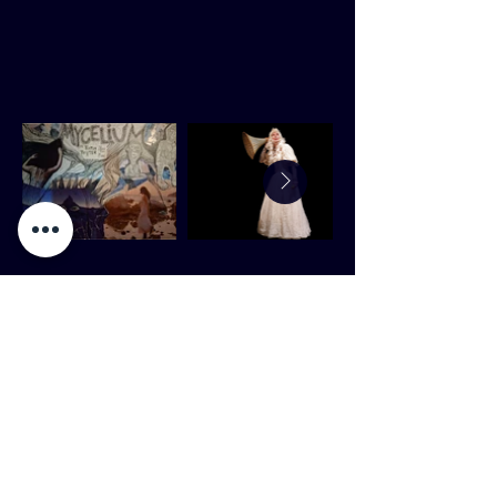
Kontakt:
info@trixter.se
Teater Trixter drivs med stöd av: