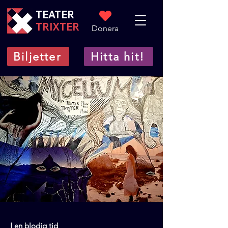
TEATER
TRIXTER
Donera
Biljetter
Hitta hit!
I en blodig tid