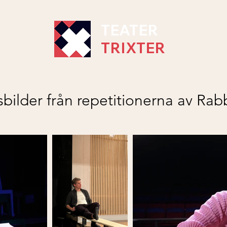
TEATER
TRIXTER
bilder från repetitionerna av Rab