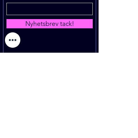
Nyhetsbrev tack!
Vill du bli VOLONTÄR?
Skriv in din mailadress för att
skicka intresseanmälan.
Intresseanmälan!