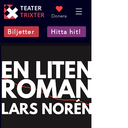
TEATER
TRIXTER
Donera
Biljetter
Hitta hit!